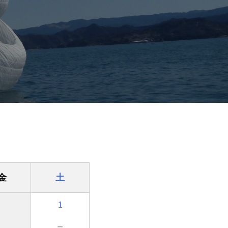
金
土
1
－