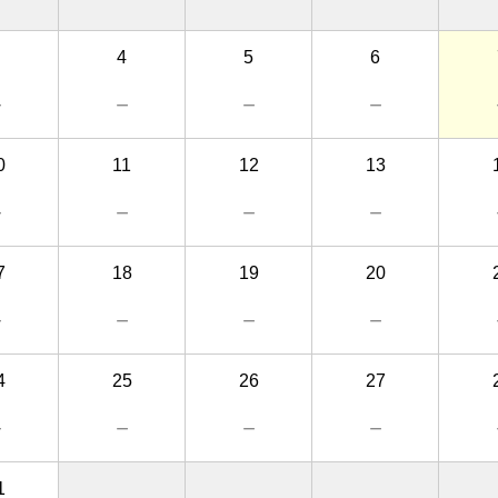
4
5
6
－
－
－
－
0
11
12
13
－
－
－
－
7
18
19
20
－
－
－
－
4
25
26
27
－
－
－
－
1