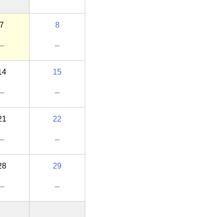
7
8
－
－
14
15
－
－
21
22
－
－
28
29
－
－