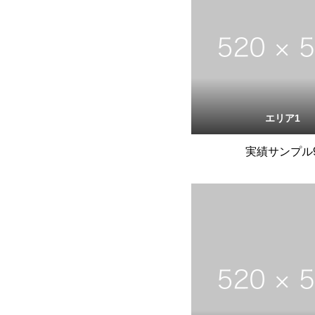
エリア1
実績サンプル