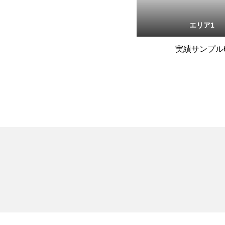
エリア1
実績サンプル