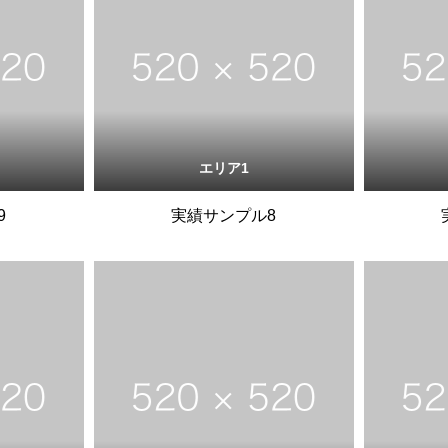
エリア1
9
実績サンプル8