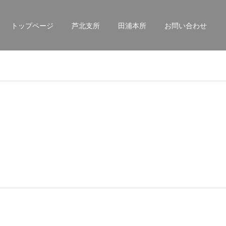
トップページ
芦北支所
田浦本所
お問い合わせ