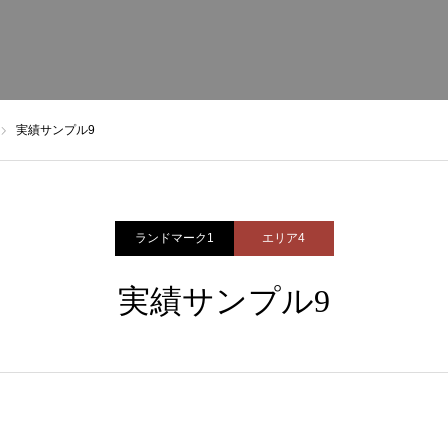
実績サンプル9
ランドマーク1
エリア4
実績サンプル9